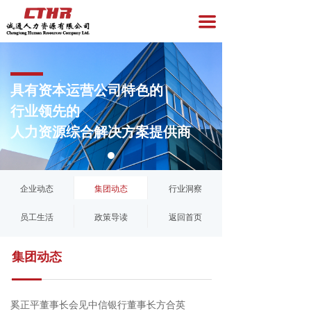
首页
끀
企业服务
企业动态
集团动态
行业洞察
员工服务
具有资本运营公司特色的
员工生活
政策导读
返回首页
资讯与洞察
行业领先的
人力资源综合解决方案提供商
招聘专区
关于我们
企业动态
集团动态
行业洞察
党员服务
员工生活
政策导读
返回首页
集团动态
​奚正平董事长会见中信银行董事长方合英