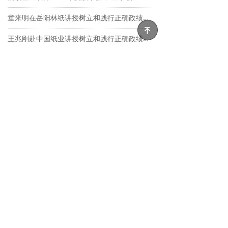
童来明在岳阳林纸讲授树立和践行正确政绩观学习教育专题党课
녠
王兆刚赴中国纸业讲授树立和践行正确政绩观学习教育专题党课
中国诚通党委认真学习贯彻习近平总书记在庆祝中国共产党成立105周年大会上的重要讲话精神
上一页
1
/
32
下一页
电话： （86-10）64097988 邮箱： cthr@ccthr.com
地址： 北京市西城区展览路街道文兴西街中国诚通控股集团
有限公司(车公庄办公区)
版权所有 © 诚通人力资源有限公司 ▏
京ICP备09108407号
京公网安备11010102003035号
版权所有© 诚通人力资源有限公司
京ICP备09108407号-1
本网站支持
IPv6
Powered by 万网