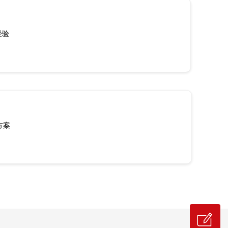
经验
方案
ꂐ