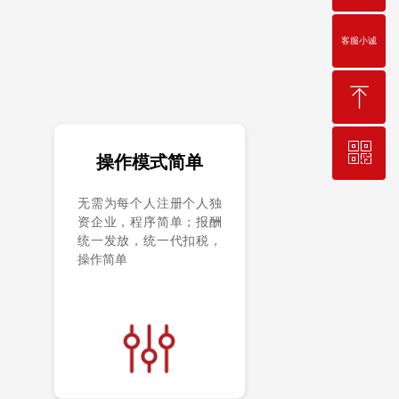
客服小诚
ꁸ
ꀥ
回到顶部
操作模式简单
无需为每个人注册个人独
微信二维码
资企业，程序简单；报酬
统一发放，统一代扣税，
操作简单