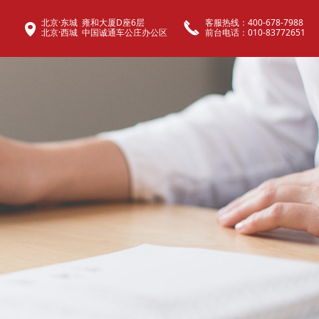
​​​​​​​北京·东城 雍和大厦D座6层
客服热线：400-678-7988
끅
넹
​​​​​​​北京·西城 中国诚通车公庄办公区
前台电话：010-83772651