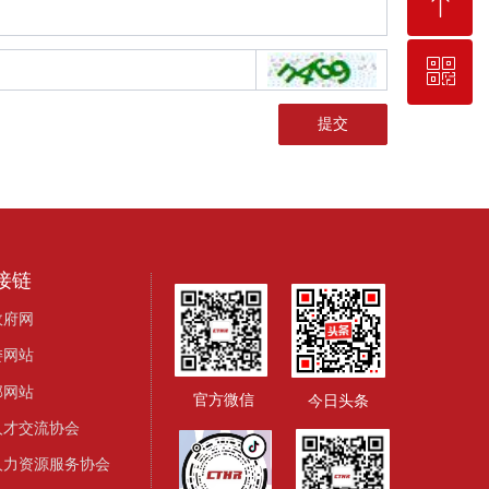
ꁸ
ꀥ
回到顶部
提交
微信二维码
接链
政府网
委网站
部网站
官方微信
今日头条
人才交流协会
人力资源服务协会