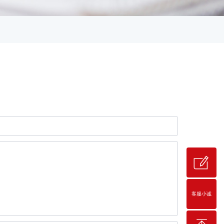
ꂐ
客服小诚