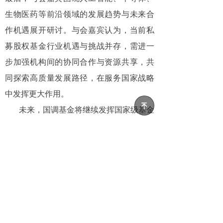
生物医药等前沿领域的发展趋势与未来合
作机遇展开研讨。与会嘉宾认为，当前私
募股权基金行业机遇与挑战并存，需进一
步加强机构间的协同合作与资源共享，共
同探索高质量发展路径，在服务国家战略
中发挥更大作用。
녠
未来，国调基金将继续发挥国家级基金
资源优势，针对行业发展趋势，为合作伙
伴搭建分享实践经验、探讨合作方向的交
流平台，为推动私募股权基金高质量发
展，促进科技创新、实体经济高质量发展
作出新的贡献。
诚通基金投资部门、子基金业务部、投
资与运营管理部等有关业务部门人员参加