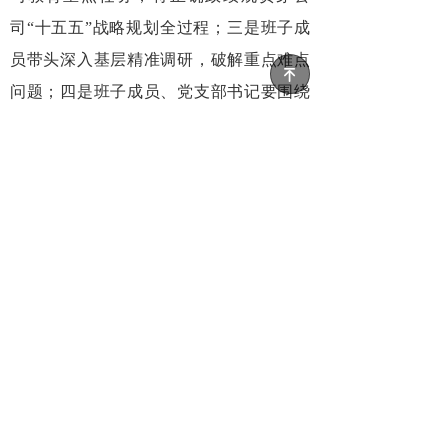
司“十五五”战略规划全过程；三是班子成
员带头深入基层精准调研，破解重点难点
녠
问题；四是班子成员、党支部书记要围绕
学习感悟、案例剖析、履职对策高质量讲
授专题党课；五是持续深化理论武装，重
点加强年轻干部政绩观教育，引导其扣好
廉洁从政、实干担当“第一粒扣子”。
学习教育工作专班成员、关键岗位中层
干部及青年干部参加会议。
前一个：
无
ꄴ
后一个：
无
ꄲ
电话： （86-10）64097988 邮箱： cthr@ccthr.com