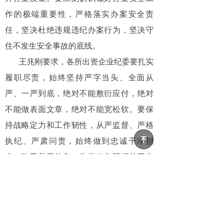
作的极端重要性，严格落实办案安全责
任，坚决杜绝违规违纪办案行为，坚决守
住不发生安全事故的底线。
王兆刚要求，各所出资企业纪委要扎实
履职尽责，始终坚持严字当头、全面从
严、一严到底，绝对不能敷衍应付，绝对
不能做表面文章，绝对不能宽松软。要保
持战略定力和工作韧性，从严监督、严格
녠
执纪、严肃问责，始终做到忠诚干净担
当、敢于善于斗争，为推动集团纪检工作
高质量发展接续奋斗，为国有资本运营公
司“十五五”开局起步提供坚强保障。
会议采取现场和视频相结合的形式召
开。中国纸业、中国康养、力神电池等3家