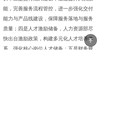
能，完善服务流程管控，进一步强化交付
能力与产品线建设，保障服务落地与服务
质量；四是人才激励储备，人力资源部尽
快出台激励政策，构建多元化人才培养体
녠
系，强化核心岗位人才储备；五是财务规
范管理，财务管理部协同运营管理部明确
业务核算规则与标准，提升数据精准度，
逐步实现业务、公司数据的统一；六是核
心能力研讨，各部门围绕公司核心功能与
竞争力展开深度思考，结合自身工作认真
分析本部门在公司整体运营中所承担的职
责和发挥的作用，为下次会议贡献真知灼
见，共同推动公司发展。
会议以“现场+线上”形式召开，公司总