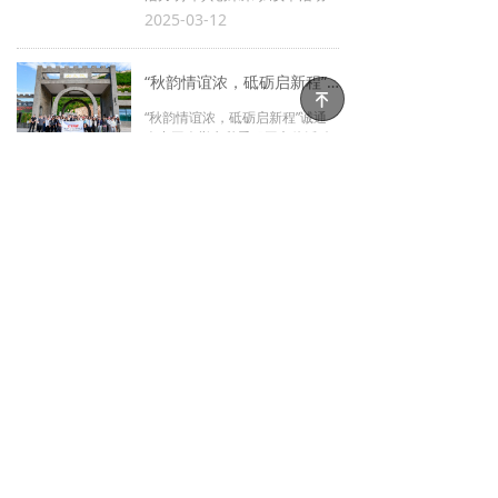
2025-03-12
“秋韵情谊浓，砥砺启新程”诚通人力工会举办秋季职工文体活动
녠
“秋韵情谊浓，砥砺启新程”诚通
人力工会举办秋季职工文体活动
2024-09-20
上一页
1
/
4
下一页
电话： （86-10）64097988 邮箱： cthr@ccthr.com
地址： 北京市西城区展览路街道文兴西街中国诚通控股集团
有限公司(车公庄办公区)
版权所有 © 诚通人力资源有限公司 ▏
京ICP备09108407号
京公网安备11010102003035号
版权所有© 诚通人力资源有限公司