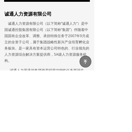
0%
0%
诚通人力资源有限公司
诚通人力资源有限公司（以下简称“诚通人力”）是中
国诚通控股集团有限公司（以下简称“集团”）伴随着中
国国有企业改革、调整、承担特殊任务于2007年9月成
立的全资子公司，属于集团战略性新兴产业培育孵化业
务板块。是一家具有资本运营公司特色的、行业领先的
人力资源综合解决方案提供商，5A级人力资源服务机
构。
녠
诚通人力因承担集团资产经营功能性任务而诞生，
是中央企业重组整合形成的人力资源平台。2008年7
月，中国国际企业合作公司（以下简称“中企国际”）并
入集团，9月，中企国际人力资源与咨询部与诚通人力
进行重组，诚通人力承接了中企国际市场化人力资源业
务、员工、资质和客户服务，诚通人力开始走上了功能
性与市场化业务并行的独特发展历程和道路。
经过30余年的发展，作为服务规范、资质齐全、政
府监管的综合性人力资源服务机构，诚通人力聚焦人事
管理、外包业务、管理咨询、档案管理、残疾用工、海