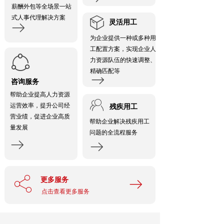
薪酬外包等全场景一站
式人事代理解决方案
ꁦ
灵活用工
ꁹ
为企业提供一种或多种用
工配置方案，实现企业人
ꁢ
力资源队伍的快速调整、
精确匹配等
ꁹ
咨询服务
帮助企业提高人力资源
ꁘ
运营效率，提升公司经
残疾用工
营业绩，促进企业高质
帮助企业解决残疾用工
量发展
问题的全流程服务
ꁹ
ꁹ
ꀲ
更多服务
ꁹ
点击查看更多服务