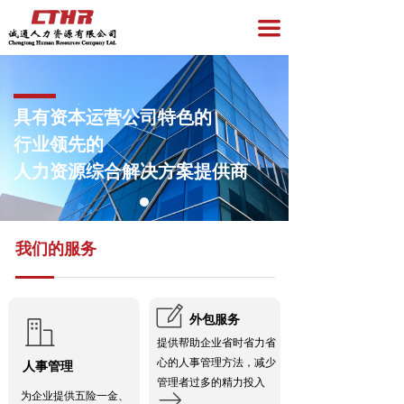
首页
끀
企业服务
员工服务
具有资本运营公司特色的
资讯与洞察
行业领先的
人力资源综合解决方案提供商
招聘专区
关于我们
我们的服务
党员服务
ꂐ
外包服务
ꀶ
提供帮助企业省时省力省
心的人事管理方法，减少
人事管理
管理者过多的精力投入
ꁹ
为企业提供五险一金、