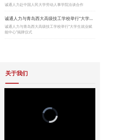
诚通人力赴中国人民大学劳动人事学院洽谈合作
诚通人力与青岛西大高级技工学校举行“大学生就业赋能中心”揭牌仪式
诚通人力与青岛西大高级技工学校举行“大学生就业赋
能中心”揭牌仪式
关于我们
Video
Player
is
loading.
Loaded
:
Progress
:
Mute